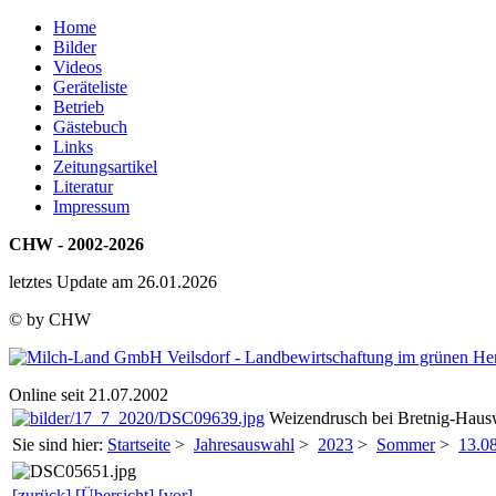
Home
Bilder
Videos
Geräteliste
Betrieb
Gästebuch
Links
Zeitungsartikel
Literatur
Impressum
CHW - 2002-2026
letztes Update am 26.01.2026
© by CHW
Online seit 21.07.2002
Weizendrusch bei Bretnig-Hausw
Sie sind hier:
Startseite
>
Jahresauswahl
>
2023
>
Sommer
>
13.0
[zurück]
[Übersicht]
[vor]